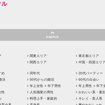
ヤル
pagetop
ア
関東エリア
東京都エリア
関西エリア
中国・四国エリ
すめ
同年代
20代パーティー
婚活
50代からの婚活
60代の出会い
年上女性 × 年下男性
年上男性 × 年下
女性
人気職業の男性
かわいい系・童
心
料理上手・家庭的
キレイ・美人系
体育会系
高身長
爽やかおしゃれ