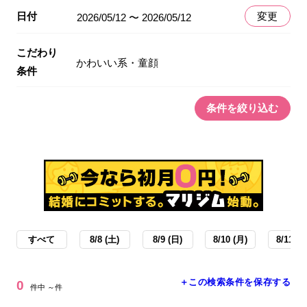
日付
変更
2026/05/12 〜 2026/05/12
こだわり
かわいい系・童顔
条件
条件を絞り込む
すべて
8/8 (土)
8/9 (日)
8/10 (月)
8/11 (火
＋この検索条件を保存する
0
件中 ～件