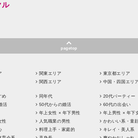
ヤル
pagetop
ア
関東エリア
東京都エリア
関西エリア
中国・四国エリ
すめ
同年代
20代パーティー
婚活
50代からの婚活
60代の出会い
年上女性 × 年下男性
年上男性 × 年下
女性
人気職業の男性
かわいい系・童
心
料理上手・家庭的
キレイ・美人系
体育会系
高身長
爽やかおしゃれ