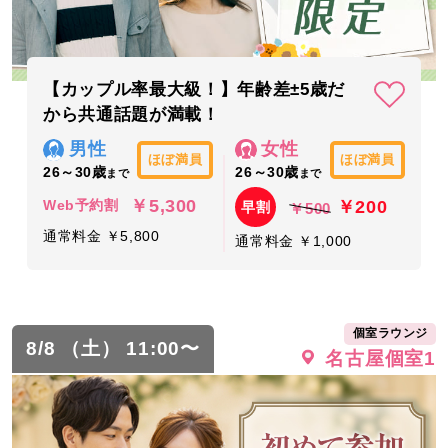
【カップル率最大級！】年齢差±5歳だ
から共通話題が満載！
男性
女性
ほぼ満員
ほぼ満員
26～30歳
26～30歳
まで
まで
￥5,300
￥200
Web予約割
早割
￥500
通常料金 ￥5,800
通常料金 ￥1,000
個室ラウンジ
8/8 （土） 11:00〜
名古屋個室1