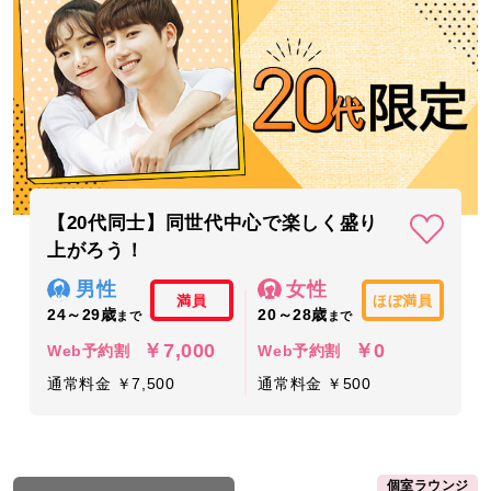
【20代同士】同世代中心で楽しく盛り
上がろう！
男性
女性
満員
ほぼ満員
24～29歳
20～28歳
まで
まで
￥7,000
￥0
Web予約割
Web予約割
通常料金 ￥7,500
通常料金 ￥500
個室ラウンジ