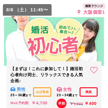
個室ラウンジ
8/8 （土） 11:45〜
大阪個室1
【まずは！これに参加して！】婚活初
心者向け同士、リラックスできる人気
企画♪
男性
女性
ほぼ満員
満員
25～36歳
23～34歳
まで
まで
￥4,700
￥400
Web予約割
早割
￥1,000