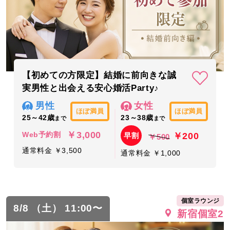
【初めての方限定】結婚に前向きな誠
実男性と出会える安心婚活Party♪
男性
女性
ほぼ満員
ほぼ満員
25～42歳
23～38歳
まで
まで
￥3,000
￥200
Web予約割
早割
￥500
通常料金 ￥3,500
通常料金 ￥1,000
個室ラウンジ
8/8 （土） 11:00〜
新宿個室2