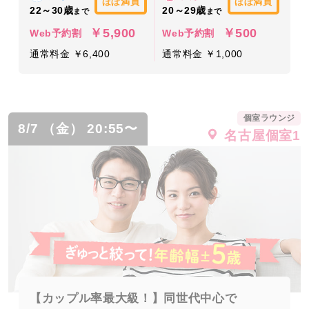
ほぼ満員
ほぼ満員
22～30歳
20～29歳
まで
まで
￥5,900
￥500
Web予約割
Web予約割
通常料金 ￥6,400
通常料金 ￥1,000
個室ラウンジ
8/7 （金） 20:55〜
名古屋個室1
【カップル率最大級！】同世代中心で