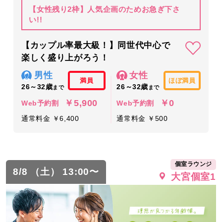
【女性残り2枠】人気企画のためお急ぎ下さ
い!!
【カップル率最大級！】同世代中心で
楽しく盛り上がろう！
男性
女性
満員
ほぼ満員
26～32歳
26～32歳
まで
まで
￥5,900
￥0
Web予約割
Web予約割
通常料金 ￥6,400
通常料金 ￥500
個室ラウンジ
8/8 （土） 13:00〜
大宮個室1