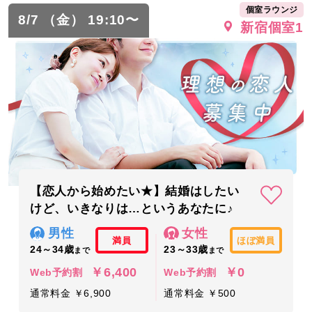
個室ラウンジ
8/7 （金） 19:10〜
新宿個室1
【恋人から始めたい★】結婚はしたい
けど、いきなりは…というあなたに♪
男性
女性
満員
ほぼ満員
24～34歳
23～33歳
まで
まで
￥6,400
￥0
Web予約割
Web予約割
通常料金 ￥6,900
通常料金 ￥500