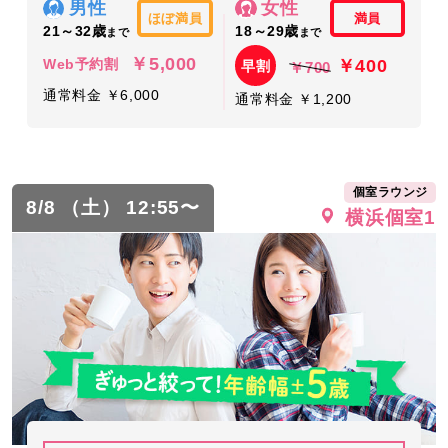
男性
女性
ほぼ満員
満員
21～32歳
18～29歳
まで
まで
￥5,000
￥400
Web予約割
早割
￥700
通常料金 ￥6,000
通常料金 ￥1,200
個室ラウンジ
8/8 （土） 12:55〜
横浜個室1