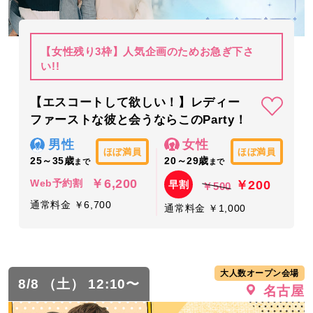
【女性残り3枠】人気企画のためお急ぎ下さ
い!!
【エスコートして欲しい！】レディー
ファーストな彼と会うならこのParty！
男性
女性
ほぼ満員
ほぼ満員
25～35歳
20～29歳
まで
まで
￥6,200
￥200
Web予約割
早割
￥500
通常料金 ￥6,700
通常料金 ￥1,000
大人数オープン会場
8/8 （土） 12:10〜
名古屋