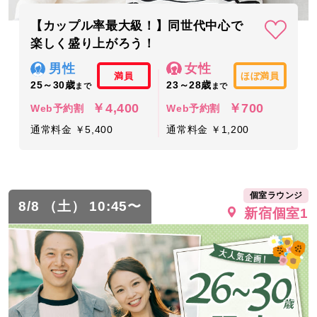
【カップル率最大級！】同世代中心で
楽しく盛り上がろう！
男性
女性
満員
ほぼ満員
25～30歳
23～28歳
まで
まで
￥4,400
￥700
Web予約割
Web予約割
通常料金 ￥5,400
通常料金 ￥1,200
個室ラウンジ
8/8 （土） 10:45〜
新宿個室1