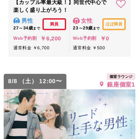
【カップル率最大級！】同世代中心で
楽しく盛り上がろう！
男性
女性
満員
ほぼ満員
27～34歳
23～29歳
まで
まで
￥6,200
￥0
Web予約割
Web予約割
通常料金 ￥6,700
通常料金 ￥500
個室ラウンジ
8/8 （土） 12:00〜
銀座個室1