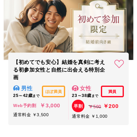
【初めてでも安心】結婚を真剣に考え
る初参加女性と自然に出会える特別企
画
男性
女性
ほぼ満員
満員
25～42歳
23～38歳
まで
まで
￥3,000
￥200
Web予約割
早割
￥500
通常料金 ￥3,500
通常料金 ￥1,000