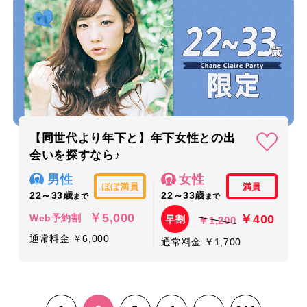
【同世代より年下と】年下女性との出
会いを探すなら♪
男性
女性
ほぼ満員
満員
22～33歳
22～33歳
まで
まで
￥5,000
￥400
Web予約割
早割
￥1,200
通常料金 ￥6,000
通常料金 ￥1,700