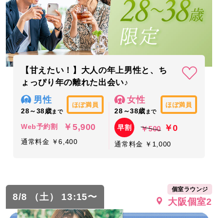
【甘えたい！】大人の年上男性と、ち
ょっぴり年の離れた出会い♪
男性
女性
ほぼ満員
ほぼ満員
28～38歳
28～38歳
まで
まで
￥5,900
￥0
Web予約割
早割
￥500
通常料金 ￥6,400
通常料金 ￥1,000
個室ラウンジ
8/8 （土） 13:15〜
大阪個室2