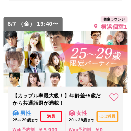
個室ラウンジ
8/7 （金） 19:40〜
横浜個室1
【カップル率最大級！】年齢差±5歳だ
から共通話題が満載！
男性
女性
満員
ほぼ満員
25～29歳
20～28歳
まで
まで
￥5,900
￥0
Web予約割
Web予約割