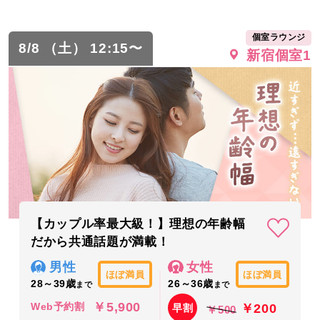
個室ラウンジ
8/8 （土） 12:15〜
新宿個室1
【カップル率最大級！】理想の年齢幅
だから共通話題が満載！
男性
女性
ほぼ満員
ほぼ満員
28～39歳
26～36歳
まで
まで
￥5,900
￥200
Web予約割
早割
￥500