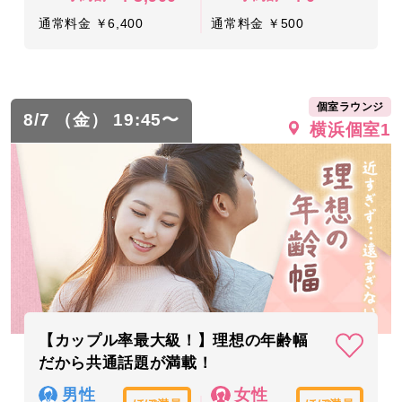
通常料金 ￥6,400
通常料金 ￥500
個室ラウンジ
8/7 （金） 19:45〜
横浜個室1
【カップル率最大級！】理想の年齢幅
だから共通話題が満載！
男性
女性