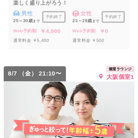
楽しく盛り上がろう！
男性
女性
予約終了
予約終了
25～30歳
23～28歳
まで
まで
￥4,900
￥0
Web予約割
Web予約割
通常料金 ￥5,400
通常料金 ￥500
個室ラウンジ
8/7 （金） 21:10〜
大阪個室1