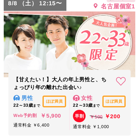
8/8 （土） 12:15〜
名古屋個室1
【甘えたい！】大人の年上男性と、ち
ょっぴり年の離れた出会い♪
男性
女性
ほぼ満員
ほぼ満員
22～33歳
22～33歳
まで
まで
￥5,900
￥200
Web予約割
早割
￥500
通常料金 ￥6,400
通常料金 ￥1,000