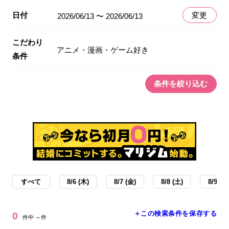
日付
変更
2026/06/13 〜 2026/06/13
こだわり
アニメ・漫画・ゲーム好き
条件
条件を絞り込む
すべて
8/6 (木)
8/7 (金)
8/8 (土)
8/9 (日
＋この検索条件を保存する
0
件中 ～件