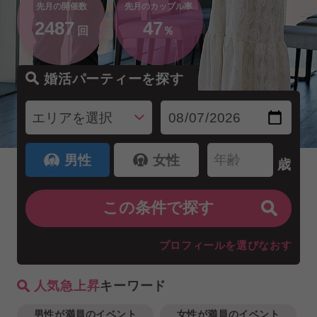
先月の開催数
先月のカップル率
2487
47
回
％
婚活パーティーを探す
男性
女性
歳
プロフィールを選びなおす
人気急上昇
キーワード
男性が満員のイベント
女性が満員のイベント