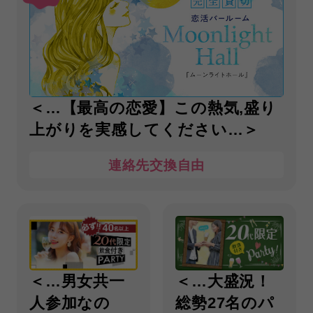
＜…【最高の恋愛】この熱気,盛り
上がりを実感してください…＞
連絡先交換自由
＜…男女共一
＜…大盛況！
人参加なの
総勢27名のパ