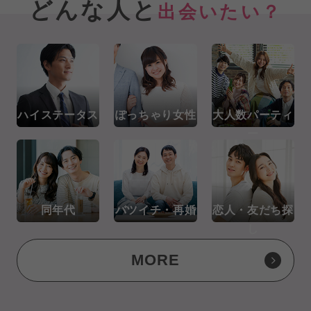
どんな人と
出会いたい？
ハイステータス
ぽっちゃり女性
大人数パーティ
ー
同年代
バツイチ・再婚
恋人・友だち探
し
MORE